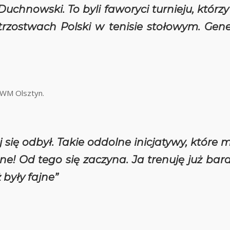
uchnowski. To byli faworyci turnieju, którz
trzostwach Polski w tenisie stołowym. Gen
UWM Olsztyn.
ej się odbył. Takie oddolne inicjatywy, które
e! Od tego się zaczyna. Ja trenuję już bardz
były fajne”