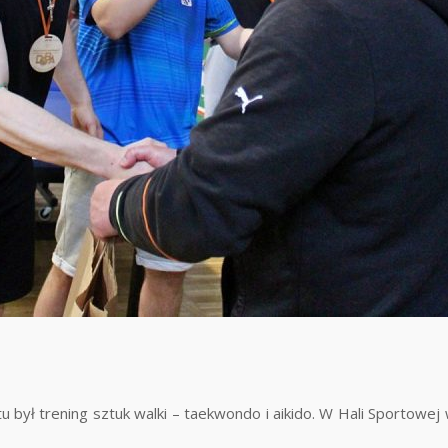
tu był trening sztuk walki – taekwondo i aikido. W Hali Sportowej