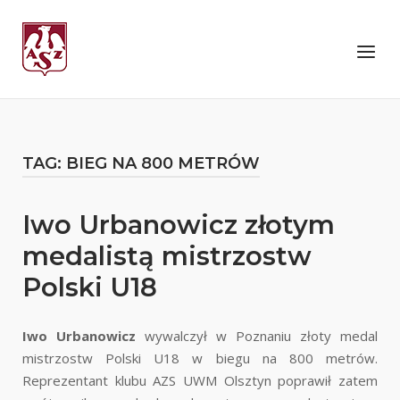
Skip
to
Home
Menu
content
TAG:
BIEG NA 800 METRÓW
Iwo Urbanowicz złotym
medalistą mistrzostw
Polski U18
Iwo Urbanowicz
wywalczył w Poznaniu złoty medal
mistrzostw Polski U18 w biegu na 800 metrów.
Reprezentant klubu AZS UWM Olsztyn poprawił zatem