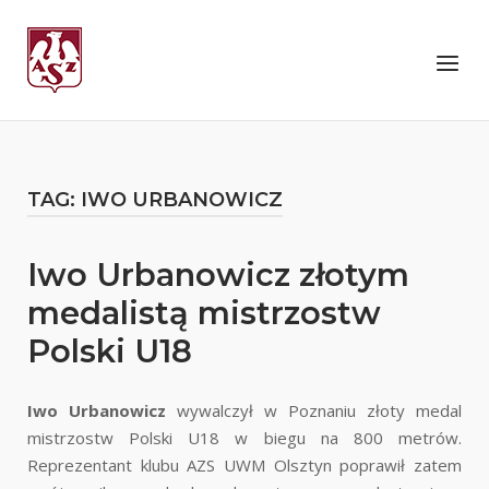
Skip
to
Home
Menu
content
TAG:
IWO URBANOWICZ
Iwo Urbanowicz złotym
medalistą mistrzostw
Polski U18
Iwo Urbanowicz
wywalczył w Poznaniu złoty medal
mistrzostw Polski U18 w biegu na 800 metrów.
Reprezentant klubu AZS UWM Olsztyn poprawił zatem