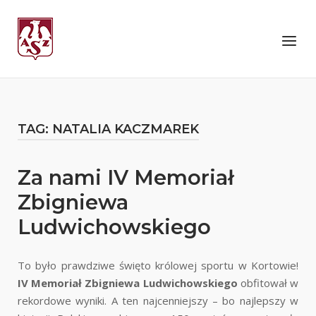
Skip
to
Home
Menu
content
TAG:
NATALIA KACZMAREK
Za nami IV Memoriał
Zbigniewa
Ludwichowskiego
To było prawdziwe święto królowej sportu w Kortowie!
IV Memoriał Zbigniewa Ludwichowskiego
obfitował w
rekordowe wyniki. A ten najcenniejszy – bo najlepszy w