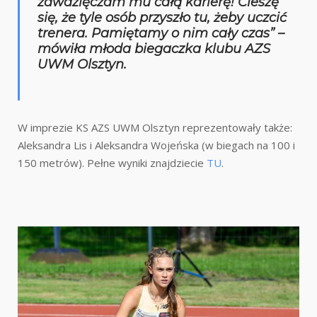
zawdzięczam mu całą karierę! Cieszę
się, że tyle osób przyszło tu, żeby uczcić
trenera. Pamiętamy o nim cały czas” –
mówiła młoda biegaczka klubu AZS
UWM Olsztyn.
W imprezie KS AZS UWM Olsztyn reprezentowały także:
Aleksandra Lis i Aleksandra Wojeńska (w biegach na 100 i
150 metrów). Pełne wyniki znajdziecie
TU
.