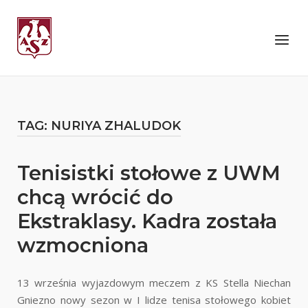
Skip
to
Home
Menu
content
TAG:
NURIYA ZHALUDOK
Tenisistki stołowe z UWM
chcą wrócić do
Ekstraklasy. Kadra została
wzmocniona
13 września wyjazdowym meczem z KS Stella Niechan
Gniezno nowy sezon w I lidze tenisa stołowego kobiet