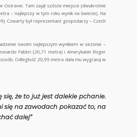
w Ostravie. Tam zajął szóste miejsce (dwukrotnie
tra – najlepszy w tym roku wynik na świecie). Na
09). Czwarty był reprezentant gospodarzy – Czech
rowadzenie swoim najlepszym wynikiem w sezonie –
Leonardo Fabbri (20,71 metra) i Amerykanin Roger
 sposób. Odległość 20,95 metra dała mu wygraną w
się, że to już jest dalekie pchanie.
o mi się na zawodach pokazać to, na
hać dalej”