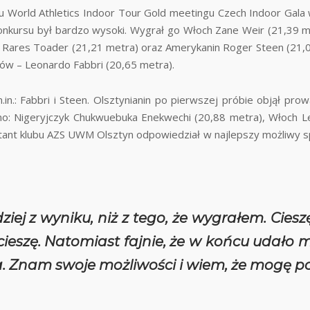
lu World Athletics Indoor Tour Gold meetingu Czech Indoor Gala 
konkursu był bardzo wysoki. Wygrał go Włoch Zane Weir (21,39 me
ei Rares Toader (21,21 metra) oraz Amerykanin Roger Steen (21,
ów – Leonardo Fabbri (20,65 metra).
in.: Fabbri i Steen. Olsztynianin po pierwszej próbie objął p
jno: Nigeryjczyk Chukwuebuka Enekwechi (20,88 metra), Włoch 
ntant klubu AZS UWM Olsztyn odpowiedział w najlepszy możliwy
ej z wyniku, niż z tego, że wygrałem. Cieszę 
się cieszę. Natomiast fajnie, że w końcu udał
a. Znam swoje możliwości i wiem, że mogę pc