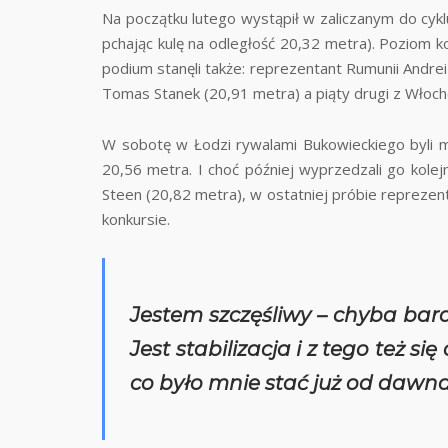
Na początku lutego wystąpił w zaliczanym do cyk
pchając kulę na odległość 20,32 metra). Poziom 
podium stanęli także: reprezentant Rumunii Andr
Tomas Stanek (20,91 metra) a piąty drugi z Włoch
W sobotę w Łodzi rywalami Bukowieckiego byli m.
20,56 metra. I choć później wyprzedzali go kole
Steen (20,82 metra), w ostatniej próbie repreze
konkursie.
Jestem szczęśliwy – chyba bardzi
Jest stabilizacja i z tego też 
co było mnie stać już od dawn