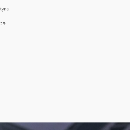
tyna.
025: