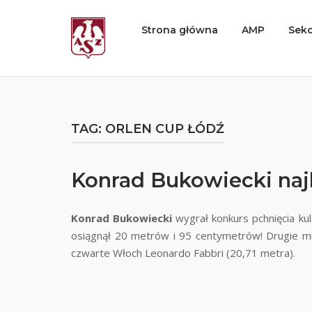
Skip
to
Home
Strona główna
AMP
Sekc
content
TAG:
ORLEN CUP ŁÓDŹ
Konrad Bukowiecki naj
Konrad Bukowiecki
wygrał konkurs pchnięcia k
osiągnął 20 metrów i 95 centymetrów! Drugie mi
czwarte Włoch Leonardo Fabbri (20,71 metra).