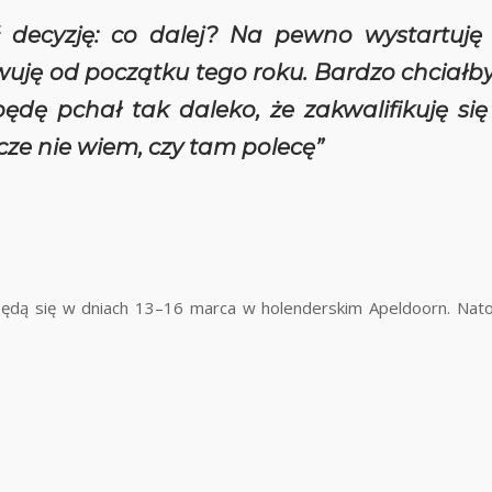
 decyzję: co dalej? Na pewno wystartuję 
wuję od początku tego roku. Bardzo chciałb
ędę pchał tak daleko, że zakwalifikuję si
cze nie wiem, czy tam polecę”
ędą się w dniach 13–16 marca w holenderskim Apeldoorn. Nat