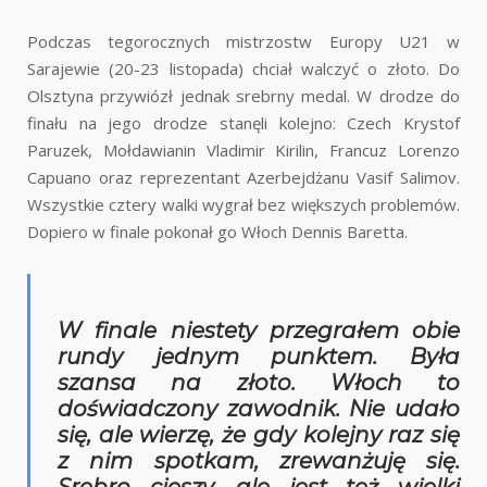
Podczas tegorocznych mistrzostw Europy U21 w
Sarajewie (20-23 listopada) chciał walczyć o złoto. Do
Olsztyna przywiózł jednak srebrny medal. W drodze do
finału na jego drodze stanęli kolejno: Czech Krystof
Paruzek, Mołdawianin Vladimir Kirilin, Francuz Lorenzo
Capuano oraz reprezentant Azerbejdżanu Vasif Salimov.
Wszystkie cztery walki wygrał bez większych problemów.
Dopiero w finale pokonał go Włoch Dennis Baretta.
W finale niestety przegrałem obie
rundy jednym punktem. Była
szansa na złoto. Włoch to
doświadczony zawodnik. Nie udało
się, ale wierzę, że gdy kolejny raz się
z nim spotkam, zrewanżuję się.
Srebro cieszy, ale jest też wielki