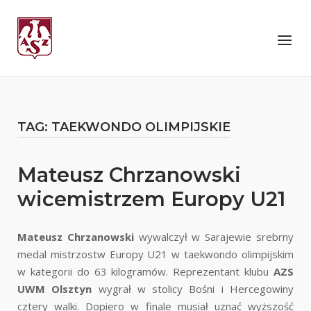
Skip
to
Home
Menu
content
TAG:
TAEKWONDO OLIMPIJSKIE
Mateusz Chrzanowski
wicemistrzem Europy U21
Mateusz Chrzanowski
wywalczył w Sarajewie srebrny
medal mistrzostw Europy U21 w taekwondo olimpijskim
w kategorii do 63 kilogramów. Reprezentant klubu
AZS
UWM Olsztyn
wygrał w stolicy Bośni i Hercegowiny
cztery walki. Dopiero w finale musiał uznać wyższość