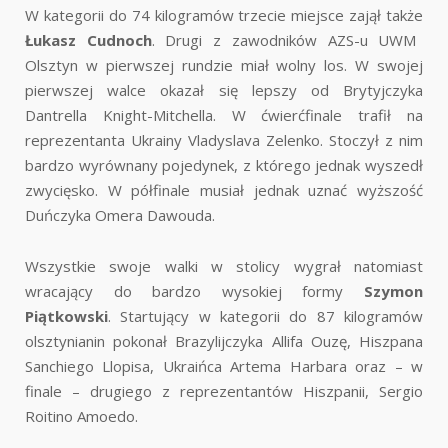
W kategorii do 74 kilogramów trzecie miejsce zajął także
Łukasz Cudnoch
. Drugi z zawodników AZS-u UWM
Olsztyn w pierwszej rundzie miał wolny los. W swojej
pierwszej walce okazał się lepszy od Brytyjczyka
Dantrella Knight-Mitchella. W ćwierćfinale trafił na
reprezentanta Ukrainy Vladyslava Zelenko. Stoczył z nim
bardzo wyrównany pojedynek, z którego jednak wyszedł
zwycięsko. W półfinale musiał jednak uznać wyższość
Duńczyka Omera Dawouda.
Wszystkie swoje walki w stolicy wygrał natomiast
wracający do bardzo wysokiej formy
Szymon
Piątkowski
. Startujący w kategorii do 87 kilogramów
olsztynianin pokonał Brazylijczyka Allifa Ouzę, Hiszpana
Sanchiego Llopisa, Ukraińca Artema Harbara oraz – w
finale – drugiego z reprezentantów Hiszpanii, Sergio
Roitino Amoedo.