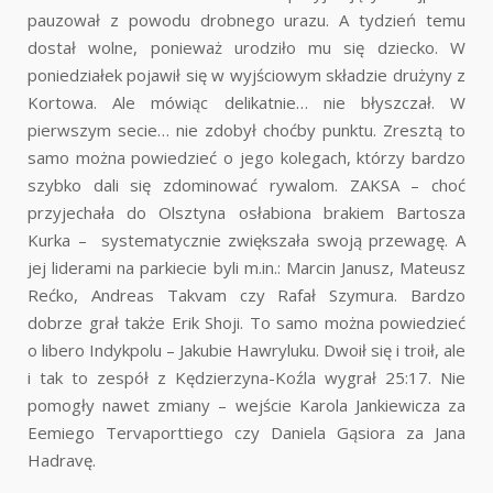
pauzował z powodu drobnego urazu. A tydzień temu
dostał wolne, ponieważ urodziło mu się dziecko. W
poniedziałek pojawił się w wyjściowym składzie drużyny z
Kortowa. Ale mówiąc delikatnie… nie błyszczał. W
pierwszym secie… nie zdobył choćby punktu. Zresztą to
samo można powiedzieć o jego kolegach, którzy bardzo
szybko dali się zdominować rywalom. ZAKSA – choć
przyjechała do Olsztyna osłabiona brakiem Bartosza
Kurka – systematycznie zwiększała swoją przewagę. A
jej liderami na parkiecie byli m.in.: Marcin Janusz, Mateusz
Rećko, Andreas Takvam czy Rafał Szymura. Bardzo
dobrze grał także Erik Shoji. To samo można powiedzieć
o libero Indykpolu – Jakubie Hawryluku. Dwoił się i troił, ale
i tak to zespół z Kędzierzyna-Koźla wygrał 25:17. Nie
pomogły nawet zmiany – wejście Karola Jankiewicza za
Eemiego Tervaporttiego czy Daniela Gąsiora za Jana
Hadravę.