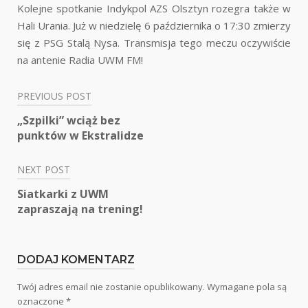
Kolejne spotkanie Indykpol AZS Olsztyn rozegra także w
Hali Urania. Już w niedzielę 6 października o 17:30 zmierzy
się z PSG Stalą Nysa. Transmisja tego meczu oczywiście
na antenie Radia UWM FM!
PREVIOUS POST
Nawigacja
„Szpilki” wciąż bez
wpisu
punktów w Ekstralidze
NEXT POST
Siatkarki z UWM
zapraszają na trening!
DODAJ KOMENTARZ
Twój adres email nie zostanie opublikowany.
Wymagane pola są
oznaczone
*