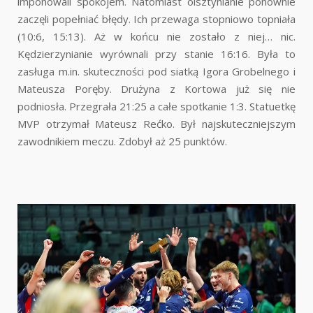
imponowali spokojem. Natomiast olsztynianie ponownie
zaczęli popełniać błędy. Ich przewaga stopniowo topniała
(10:6, 15:13). Aż w końcu nie zostało z niej… nic.
Kędzierzynianie wyrównali przy stanie 16:16. Była to
zasługa m.in. skuteczności pod siatką Igora Grobelnego i
Mateusza Poręby. Drużyna z Kortowa już się nie
podniosła. Przegrała 21:25 a całe spotkanie 1:3. Statuetkę
MVP otrzymał Mateusz Rećko. Był najskuteczniejszym
zawodnikiem meczu. Zdobył aż 25 punktów.