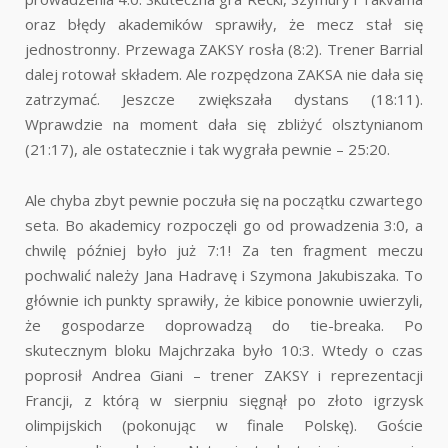
oraz błędy akademików sprawiły, że mecz stał się
jednostronny. Przewaga ZAKSY rosła (8:2). Trener Barrial
dalej rotował składem. Ale rozpędzona ZAKSA nie dała się
zatrzymać. Jeszcze zwiększała dystans (18:11).
Wprawdzie na moment dała się zbliżyć olsztynianom
(21:17), ale ostatecznie i tak wygrała pewnie – 25:20.
Ale chyba zbyt pewnie poczuła się na początku czwartego
seta. Bo akademicy rozpoczęli go od prowadzenia 3:0, a
chwilę później było już 7:1! Za ten fragment meczu
pochwalić należy Jana Hadravę i Szymona Jakubiszaka. To
głównie ich punkty sprawiły, że kibice ponownie uwierzyli,
że gospodarze doprowadzą do tie-breaka. Po
skutecznym bloku Majchrzaka było 10:3. Wtedy o czas
poprosił Andrea Giani – trener ZAKSY i reprezentacji
Francji, z którą w sierpniu sięgnął po złoto igrzysk
olimpijskich (pokonując w finale Polskę). Goście