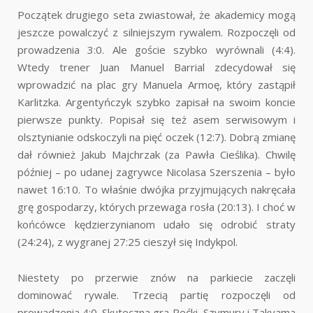
Początek drugiego seta zwiastował, że akademicy mogą
jeszcze powalczyć z silniejszym rywalem. Rozpoczęli od
prowadzenia 3:0. Ale goście szybko wyrównali (4:4).
Wtedy trener Juan Manuel Barrial zdecydował się
wprowadzić na plac gry Manuela Armoę, który zastąpił
Karlitzka. Argentyńczyk szybko zapisał na swoim koncie
pierwsze punkty. Popisał się też asem serwisowym i
olsztynianie odskoczyli na pięć oczek (12:7). Dobrą zmianę
dał również Jakub Majchrzak (za Pawła Cieślika). Chwilę
później – po udanej zagrywce Nicolasa Szerszenia – było
nawet 16:10. To właśnie dwójka przyjmujących nakręcała
grę gospodarzy, których przewaga rosła (20:13). I choć w
końcówce kędzierzynianom udało się odrobić straty
(24:24), z wygranej 27:25 cieszył się Indykpol.
Niestety po przerwie znów na parkiecie zaczęli
dominować rywale. Trzecią partię rozpoczęli od
prowadzenia 4:0. Skuteczna gra Rećki, Szymury i Takvama