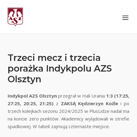
Skip
to
Home
Menu
content
Trzeci mecz i trzecia
porażka Indykpolu AZS
Olsztyn
Indykpol AZS Olsztyn
przegrał w Hali Urania
1:3 (17:25,
27:25, 20:25, 21:25)
z
ZAKSĄ Kędzierzyn Koźle
i po
trzech kolejkach sezonu 2024/2025 w PlusLidze nadal ma
na koncie zero punktów. Akademicy wylądowali w strefie
spadkowej. W tabeli zajmują czternaste miejsce.