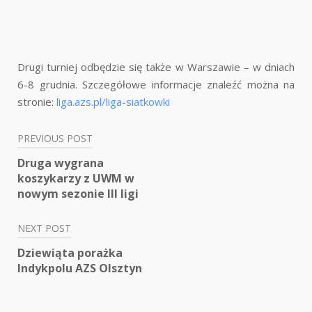
Drugi turniej odbędzie się także w Warszawie – w dniach
6-8 grudnia. Szczegółowe informacje znaleźć można na
stronie:
liga.azs.pl/liga-siatkowki
PREVIOUS POST
Nawigacja
Druga wygrana
wpisu
koszykarzy z UWM w
nowym sezonie III ligi
NEXT POST
Dziewiąta porażka
Indykpolu AZS Olsztyn