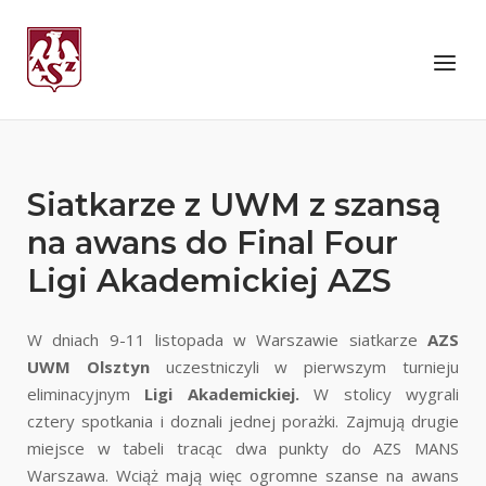
Skip
to
Home
Menu
content
Siatkarze z UWM z szansą
na awans do Final Four
Ligi Akademickiej AZS
W dniach 9-11 listopada w Warszawie siatkarze
AZS
UWM Olsztyn
uczestniczyli w pierwszym turnieju
eliminacyjnym
Ligi Akademickiej.
W stolicy wygrali
cztery spotkania i doznali jednej porażki. Zajmują drugie
miejsce w tabeli tracąc dwa punkty do AZS MANS
Warszawa. Wciąż mają więc ogromne szanse na awans