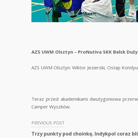
AZS UWM Olsztyn – ProNutiva SKK Belsk Duży 3:
AZS UWM Olsztyn: Wiktor Jezierski, Ostap Kondyuk
Teraz przed akademikami dwutygoniowa przerwa w
Camper Wyszków.
PREVIOUS POST
Nawigacja
Trzy punkty pod choinkę. Indykpol coraz bl