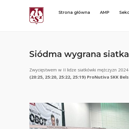
Skip
to
Home
Strona główna
AMP
Sekc
content
Siódma wygrana siatkarz
Zwycięstwem w II lidze siatkówki mężczyzn 2024
(20:25, 25:20, 25:22, 25:19) ProNutiva SKK Bel