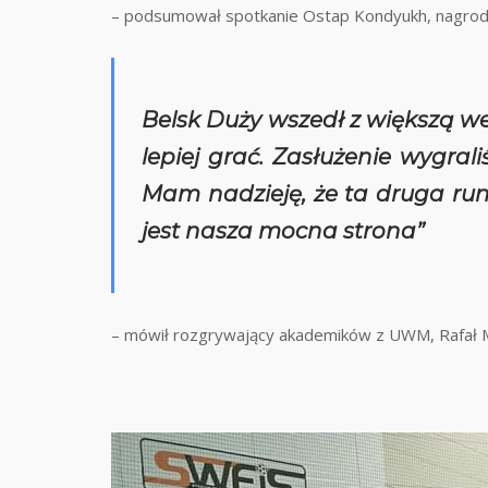
– podsumował spotkanie Ostap Kondyukh, nagro
Belsk Duży wszedł z większą we
lepiej grać. Zasłużenie wygral
Mam nadzieję, że ta druga rund
jest nasza mocna strona”
– mówił rozgrywający akademików z UWM, Rafał M