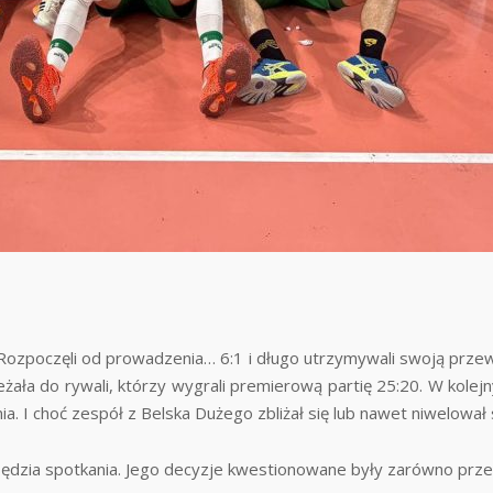
. Rozpoczęli od prowadzenia… 6:1 i długo utrzymywali swoją przew
ała do rywali, którzy wygrali premierową partię 25:20. W kolejn
. I choć zespół z Belska Dużego zbliżał się lub nawet niwelował st
sędzia spotkania. Jego decyzje kwestionowane były zarówno przez 