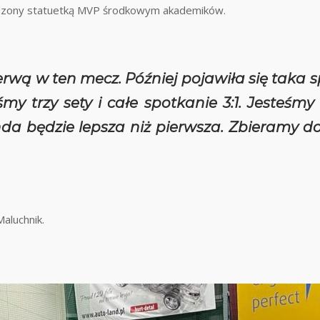
dzony statuetką MVP środkowym akademików.
rwą w ten mecz. Później pojawiła się taka s
iśmy trzy sety i całe spotkanie 3:1. Jesteś
a będzie lepsza niż pierwsza. Zbieramy doś
aluchnik.