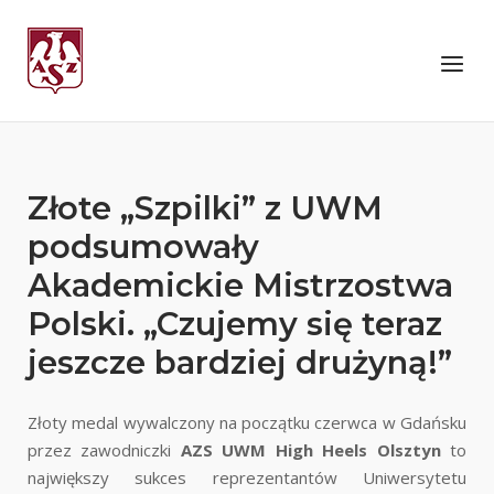
Skip
to
Home
Menu
content
Złote „Szpilki” z UWM
podsumowały
Akademickie Mistrzostwa
Polski. „Czujemy się teraz
jeszcze bardziej drużyną!”
Złoty medal wywalczony na początku czerwca w Gdańsku
przez zawodniczki
AZS UWM High Heels Olsztyn
to
największy sukces reprezentantów Uniwersytetu