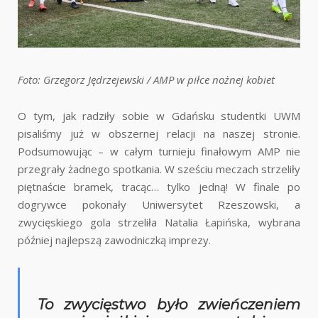
Foto: Grzegorz Jędrzejewski / AMP w piłce nożnej kobiet
O tym, jak radziły sobie w Gdańsku studentki UWM
pisaliśmy już w obszernej relacji na naszej stronie.
Podsumowując – w całym turnieju finałowym AMP nie
przegrały żadnego spotkania. W sześciu meczach strzeliły
piętnaście bramek, tracąc… tylko jedną! W finale po
dogrywce pokonały Uniwersytet Rzeszowski, a
zwycięskiego gola strzeliła Natalia Łapińska, wybrana
później najlepszą zawodniczką imprezy.
To zwycięstwo było zwieńczeniem