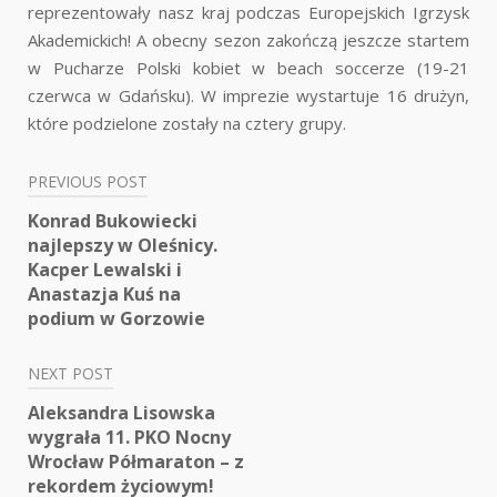
reprezentowały nasz kraj podczas Europejskich Igrzysk
Akademickich! A obecny sezon zakończą jeszcze startem
w Pucharze Polski kobiet w beach soccerze (19-21
czerwca w Gdańsku). W imprezie wystartuje 16 drużyn,
które podzielone zostały na cztery grupy.
PREVIOUS POST
Nawigacja
Konrad Bukowiecki
wpisu
najlepszy w Oleśnicy.
Kacper Lewalski i
Anastazja Kuś na
podium w Gorzowie
NEXT POST
Aleksandra Lisowska
wygrała 11. PKO Nocny
Wrocław Półmaraton – z
rekordem życiowym!