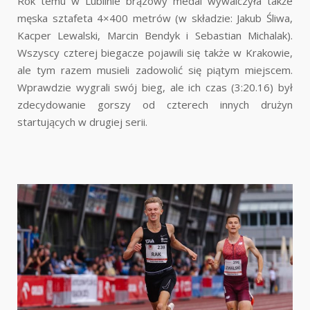
Rok temu w Lublinie brązowy medal wywalczyła także
męska sztafeta 4×400 metrów (w składzie: Jakub Śliwa,
Kacper Lewalski, Marcin Bendyk i Sebastian Michalak).
Wszyscy czterej biegacze pojawili się także w Krakowie,
ale tym razem musieli zadowolić się piątym miejscem.
Wprawdzie wygrali swój bieg, ale ich czas (3:20.16) był
zdecydowanie gorszy od czterech innych drużyn
startujących w drugiej serii.