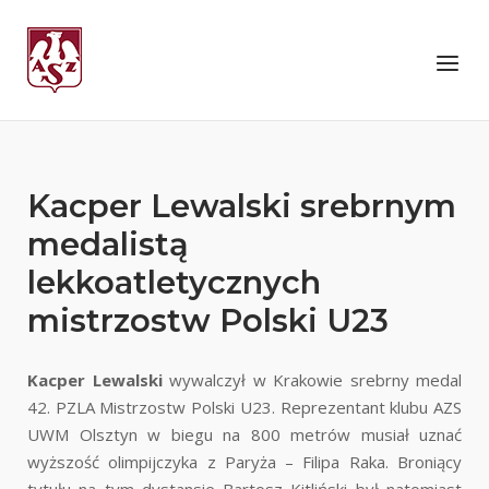
Skip
to
Home
Menu
content
Kacper Lewalski srebrnym
medalistą
lekkoatletycznych
mistrzostw Polski U23
Kacper Lewalski
wywalczył w Krakowie srebrny medal
42. PZLA Mistrzostw Polski U23. Reprezentant klubu AZS
UWM Olsztyn w biegu na 800 metrów musiał uznać
wyższość olimpijczyka z Paryża – Filipa Raka. Broniący