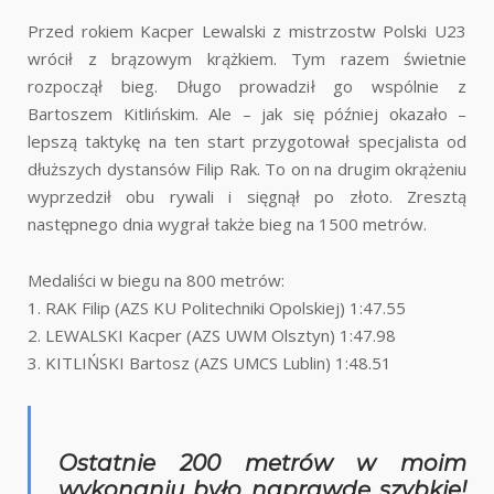
Przed rokiem Kacper Lewalski z mistrzostw Polski U23
wrócił z brązowym krążkiem. Tym razem świetnie
rozpoczął bieg. Długo prowadził go wspólnie z
Bartoszem Kitlińskim. Ale – jak się później okazało –
lepszą taktykę na ten start przygotował specjalista od
dłuższych dystansów Filip Rak. To on na drugim okrążeniu
wyprzedził obu rywali i sięgnął po złoto. Zresztą
następnego dnia wygrał także bieg na 1500 metrów.
Medaliści w biegu na 800 metrów:
1. RAK Filip (AZS KU Politechniki Opolskiej) 1:47.55
2. LEWALSKI Kacper (AZS UWM Olsztyn) 1:47.98
3. KITLIŃSKI Bartosz (AZS UMCS Lublin) 1:48.51
Ostatnie 200 metrów w moim
wykonaniu było naprawdę szybkie!