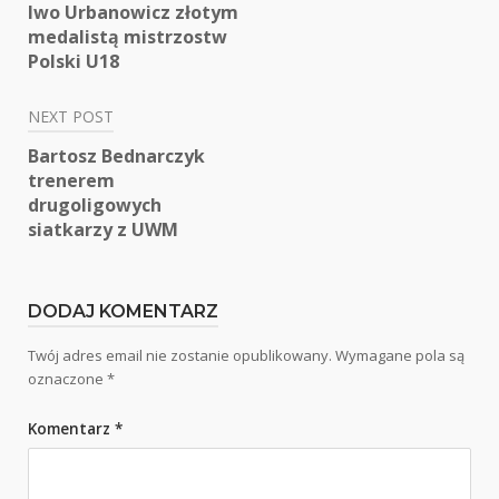
Nawigacja
Iwo Urbanowicz złotym
wpisu
medalistą mistrzostw
Polski U18
NEXT POST
Bartosz Bednarczyk
trenerem
drugoligowych
siatkarzy z UWM
DODAJ KOMENTARZ
Twój adres email nie zostanie opublikowany.
Wymagane pola są
oznaczone
*
Komentarz
*