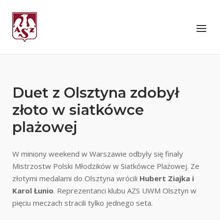
Skip
to
Home
Menu
content
Duet z Olsztyna zdobył
złoto w siatkówce
plażowej
W miniony weekend w Warszawie odbyły się finały
Mistrzostw Polski Młodzików w Siatkówce Plażowej. Ze
złotymi medalami do Olsztyna wrócili
Hubert Ziajka i
Karol Łunio
. Reprezentanci klubu AZS UWM Olsztyn w
pięciu meczach stracili tylko jednego seta.