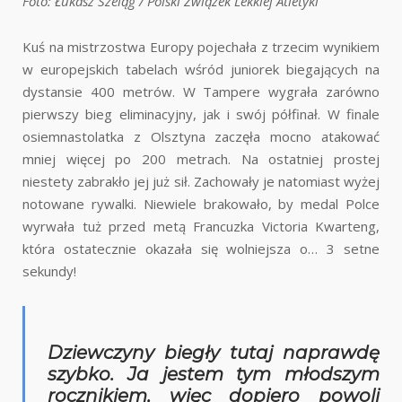
Foto: Łukasz Szeląg / Polski Związek Lekkiej Atletyki
Kuś na mistrzostwa Europy pojechała z trzecim wynikiem
w europejskich tabelach wśród juniorek biegających na
dystansie 400 metrów. W Tampere wygrała zarówno
pierwszy bieg eliminacyjny, jak i swój półfinał. W finale
osiemnastolatka z Olsztyna zaczęła mocno atakować
mniej więcej po 200 metrach. Na ostatniej prostej
niestety zabrakło jej już sił. Zachowały je natomiast wyżej
notowane rywalki. Niewiele brakowało, by medal Polce
wyrwała tuż przed metą Francuzka Victoria Kwarteng,
która ostatecznie okazała się wolniejsza o… 3 setne
sekundy!
Dziewczyny biegły tutaj naprawdę
szybko. Ja jestem tym młodszym
rocznikiem, więc dopiero powoli