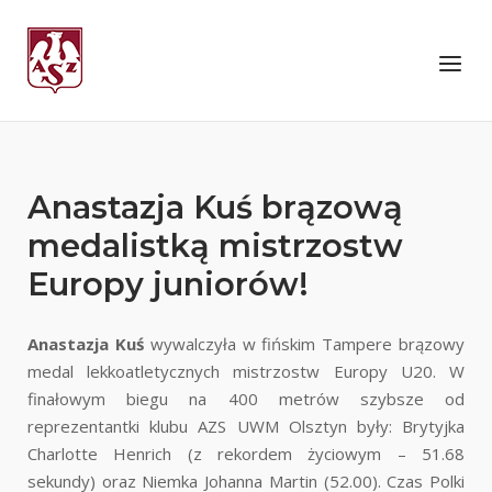
Skip
to
Home
Menu
content
Anastazja Kuś brązową
medalistką mistrzostw
Europy juniorów!
Anastazja Kuś
wywalczyła w fińskim Tampere brązowy
medal lekkoatletycznych mistrzostw Europy U20. W
finałowym biegu na 400 metrów szybsze od
reprezentantki klubu AZS UWM Olsztyn były: Brytyjka
Charlotte Henrich (z rekordem życiowym – 51.68
sekundy) oraz Niemka Johanna Martin (52.00). Czas Polki