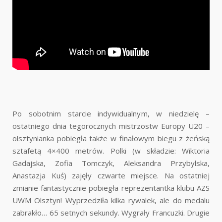
Po sobotnim starcie indywidualnym, w niedzielę –
ostatniego dnia tegorocznych mistrzostw Europy U20 –
olsztynianka pobiegła także w finałowym biegu z żeńską
sztafetą 4×400 metrów. Polki (w składzie: Wiktoria
Gadajska, Zofia Tomczyk, Aleksandra Przybylska,
Anastazja Kuś) zajęły czwarte miejsce. Na ostatniej
zmianie fantastycznie pobiegła reprezentantka klubu AZS
UWM Olsztyn! Wyprzedziła kilka rywalek, ale do medalu
zabrakło… 65 setnych sekundy. Wygrały Francuzki. Drugie