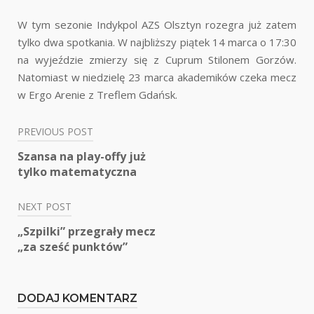
W tym sezonie Indykpol AZS Olsztyn rozegra już zatem
tylko dwa spotkania. W najbliższy piątek 14 marca o 17:30
na wyjeździe zmierzy się z Cuprum Stilonem Gorzów.
Natomiast w niedzielę 23 marca akademików czeka mecz
w Ergo Arenie z Treflem Gdańsk.
PREVIOUS POST
Nawigacja
Szansa na play-offy już
wpisu
tylko matematyczna
NEXT POST
„Szpilki” przegrały mecz
„za sześć punktów”
DODAJ KOMENTARZ