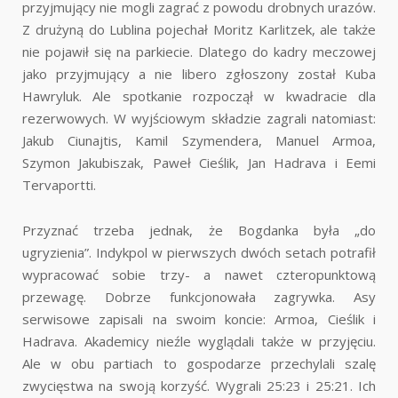
przyjmujący nie mogli zagrać z powodu drobnych urazów.
Z drużyną do Lublina pojechał Moritz Karlitzek, ale także
nie pojawił się na parkiecie. Dlatego do kadry meczowej
jako przyjmujący a nie libero zgłoszony został Kuba
Hawryluk. Ale spotkanie rozpoczął w kwadracie dla
rezerwowych. W wyjściowym składzie zagrali natomiast:
Jakub Ciunajtis, Kamil Szymendera, Manuel Armoa,
Szymon Jakubiszak, Paweł Cieślik, Jan Hadrava i Eemi
Tervaportti.
Przyznać trzeba jednak, że Bogdanka była „do
ugryzienia”. Indykpol w pierwszych dwóch setach potrafił
wypracować sobie trzy- a nawet czteropunktową
przewagę. Dobrze funkcjonowała zagrywka. Asy
serwisowe zapisali na swoim koncie: Armoa, Cieślik i
Hadrava. Akademicy nieźle wyglądali także w przyjęciu.
Ale w obu partiach to gospodarze przechylali szalę
zwycięstwa na swoją korzyść. Wygrali 25:23 i 25:21. Ich