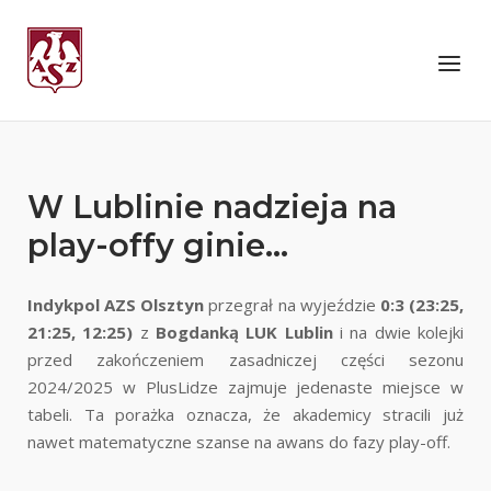
Skip
to
Home
Menu
content
W Lublinie nadzieja na
play-offy ginie…
Indykpol AZS Olsztyn
przegrał na wyjeździe
0:3 (23:25,
21:25, 12:25)
z
Bogdanką LUK Lublin
i na dwie kolejki
przed zakończeniem zasadniczej części sezonu
2024/2025 w PlusLidze zajmuje jedenaste miejsce w
tabeli. Ta porażka oznacza, że akademicy stracili już
nawet matematyczne szanse na awans do fazy play-off.