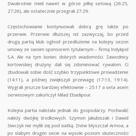
Dwukrotnie mieli nawet w górze piłkę setową (26:25,
27:26), ale ostatecznie przegrali 27:29.
Częstochowianie kontynuowali dobrą grę także po
przerwie. Przerwie dłuższej niż zazwyczaj, bo przed
drugą partią klub ogłosił przedłużenie na kolejny sezon
umowy ze swoim sponsorem tytularnym – firmą Indykpol
S.A. Ale na tym koniec dobrych wiadomości. Zawodnicy
kortowskiej drużyny dali się zdominować rywalom. Ci
zbudowali sobie dość szybko trzypunktowe prowadzenie
(14:11), a później zwiększyli przewagę (17:13, 19:14).
Wygrali jeszcze bardziej efektownie – 25:17 a seta asem
serwisowym zakończył Milad Ebadipour.
Kolejna partia należała jednak do gospodarzy. Pochwalić
należy dwójkę środkowych. Szymon Jakubiszak i Dawid
Siwczyk nie mylili się pod siatką. Znów błyszczał Armoa, a
po słabym drugim secie na wysoki poziom skuteczności