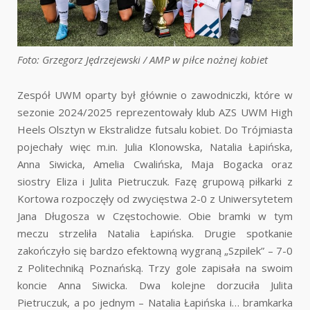
Foto: Grzegorz Jędrzejewski / AMP w piłce nożnej kobiet
Zespół UWM oparty był głównie o zawodniczki, które w
sezonie 2024/2025 reprezentowały klub AZS UWM High
Heels Olsztyn w Ekstralidze futsalu kobiet. Do Trójmiasta
pojechały więc m.in. Julia Klonowska, Natalia Łapińska,
Anna Siwicka, Amelia Cwalińska, Maja Bogacka oraz
siostry Eliza i Julita Pietruczuk. Fazę grupową piłkarki z
Kortowa rozpoczęły od zwycięstwa 2-0 z Uniwersytetem
Jana Długosza w Częstochowie. Obie bramki w tym
meczu strzeliła Natalia Łapińska. Drugie spotkanie
zakończyło się bardzo efektowną wygraną „Szpilek” – 7-0
z Politechniką Poznańską. Trzy gole zapisała na swoim
koncie Anna Siwicka. Dwa kolejne dorzuciła Julita
Pietruczuk, a po jednym – Natalia Łapińska i… bramkarka