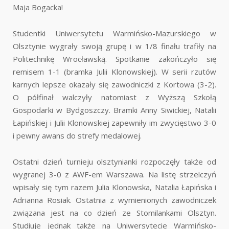
Maja Bogacka!
Studentki Uniwersytetu Warmińsko-Mazurskiego w
Olsztynie wygrały swoją grupę i w 1/8 finału trafiły na
Politechnikę Wrocławską. Spotkanie zakończyło się
remisem 1-1 (bramka Julii Klonowskiej). W serii rzutów
karnych lepsze okazały się zawodniczki z Kortowa (3-2).
O półfinał walczyły natomiast z Wyższą Szkołą
Gospodarki w Bydgoszczy. Bramki Anny Siwickiej, Natalii
Łapińskiej i Julii Klonowskiej zapewniły im zwycięstwo 3-0
i pewny awans do strefy medalowej.
Ostatni dzień turnieju olsztynianki rozpoczęły także od
wygranej 3-0 z AWF-em Warszawa. Na listę strzelczyń
wpisały się tym razem Julia Klonowska, Natalia Łapińska i
Adrianna Rosiak. Ostatnia z wymienionych zawodniczek
związana jest na co dzień ze Stomilankami Olsztyn.
Studiuje jednak także na Uniwersytecie Warmińsko-