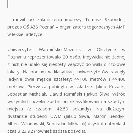
– mówił po zakończeniu imprezy Tomasz Szponder,
prezes OŚ AZS Poznań – organizatora tegorocznych AMP
w lekkiej atletyce.
Uniwersytet Warmińsko-Mazurski w Olsztynie w
Poznaniu reprezentowało 20 osób. Indywidualnie żadnej
z nich nie udało się niestety włączyć do walki o czołowe
lokaty. Na podium w klasyfikacji uniwersytetów stanęły
jedynie dwie męskie sztafety: 4×100 metrów i 4×400
metrów. Pierwsza pobiegła w składzie: Jakub Kozacki,
Sebastian Michalak, Dawid Rumiński i Jakub Śliwa. Wśród
wszystkich uczelni zostali oni sklasyfikowani na szóstym
miejscu (z czasem: 42.59 sekundy). Na dłuższym
dystansie studenci UWM (Jakub Śliwa, Marcin Bendyk,
Albert Wronowski, Sebastian Michalak) uzyskali natomiast
czas 3:23.92 (również szósta pozycja).