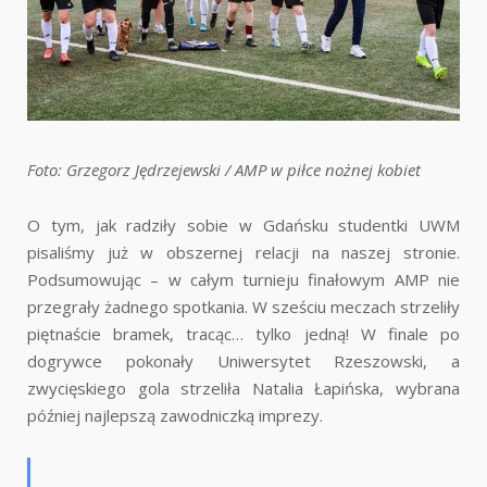
Foto: Grzegorz Jędrzejewski / AMP w piłce nożnej kobiet
O tym, jak radziły sobie w Gdańsku studentki UWM
pisaliśmy już w obszernej relacji na naszej stronie.
Podsumowując – w całym turnieju finałowym AMP nie
przegrały żadnego spotkania. W sześciu meczach strzeliły
piętnaście bramek, tracąc… tylko jedną! W finale po
dogrywce pokonały Uniwersytet Rzeszowski, a
zwycięskiego gola strzeliła Natalia Łapińska, wybrana
później najlepszą zawodniczką imprezy.