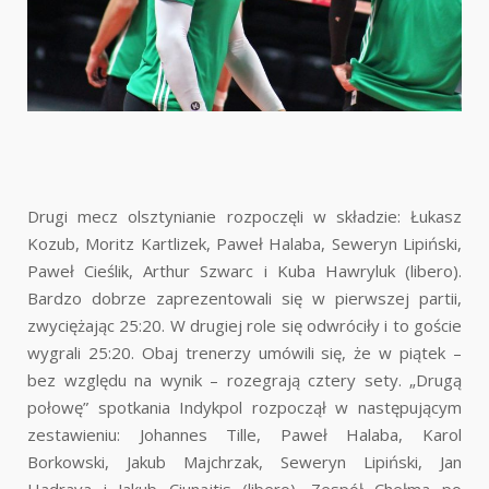
Drugi mecz olsztynianie rozpoczęli w składzie: Łukasz
Kozub, Moritz Kartlizek, Paweł Halaba, Seweryn Lipiński,
Paweł Cieślik, Arthur Szwarc i Kuba Hawryluk (libero).
Bardzo dobrze zaprezentowali się w pierwszej partii,
zwyciężając 25:20. W drugiej role się odwróciły i to goście
wygrali 25:20. Obaj trenerzy umówili się, że w piątek –
bez względu na wynik – rozegrają cztery sety. „Drugą
połowę” spotkania Indykpol rozpoczął w następującym
zestawieniu: Johannes Tille, Paweł Halaba, Karol
Borkowski, Jakub Majchrzak, Seweryn Lipiński, Jan
Hadrava i Jakub Ciunajtis (libero). Zespół Chełma po