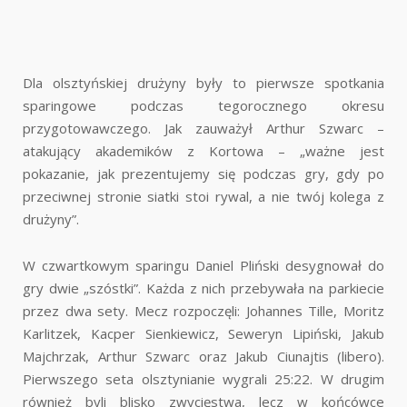
Dla olsztyńskiej drużyny były to pierwsze spotkania
sparingowe podczas tegorocznego okresu
przygotowawczego. Jak zauważył Arthur Szwarc –
atakujący akademików z Kortowa – „ważne jest
pokazanie, jak prezentujemy się podczas gry, gdy po
przeciwnej stronie siatki stoi rywal, a nie twój kolega z
drużyny”.
W czwartkowym sparingu Daniel Pliński desygnował do
gry dwie „szóstki”. Każda z nich przebywała na parkiecie
przez dwa sety. Mecz rozpoczęli: Johannes Tille, Moritz
Karlitzek, Kacper Sienkiewicz, Seweryn Lipiński, Jakub
Majchrzak, Arthur Szwarc oraz Jakub Ciunajtis (libero).
Pierwszego seta olsztynianie wygrali 25:22. W drugim
również byli blisko zwycięstwa, lecz w końcówce