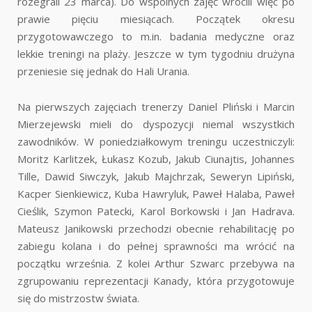
rozegrali 23 marca). Do wspólnych zajęć wrócili więc po
prawie pięciu miesiącach. Początek okresu
przygotowawczego to m.in. badania medyczne oraz
lekkie treningi na plaży. Jeszcze w tym tygodniu drużyna
przeniesie się jednak do Hali Urania.
Na pierwszych zajęciach trenerzy Daniel Pliński i Marcin
Mierzejewski mieli do dyspozycji niemal wszystkich
zawodników. W poniedziałkowym treningu uczestniczyli:
Moritz Karlitzek, Łukasz Kozub, Jakub Ciunajtis, Johannes
Tille, Dawid Siwczyk, Jakub Majchrzak, Seweryn Lipiński,
Kacper Sienkiewicz, Kuba Hawryluk, Paweł Halaba, Paweł
Cieślik, Szymon Patecki, Karol Borkowski i Jan Hadrava.
Mateusz Janikowski przechodzi obecnie rehabilitację po
zabiegu kolana i do pełnej sprawności ma wrócić na
początku września. Z kolei Arthur Szwarc przebywa na
zgrupowaniu reprezentacji Kanady, która przygotowuje
się do mistrzostw świata.