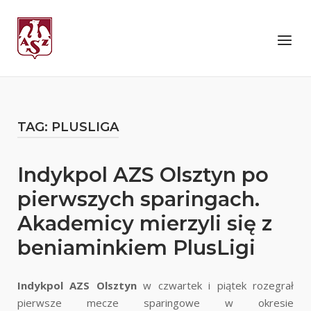
Skip
to
Home
Menu
content
TAG:
PLUSLIGA
Indykpol AZS Olsztyn po
pierwszych sparingach.
Akademicy mierzyli się z
beniaminkiem PlusLigi
Indykpol AZS Olsztyn
w czwartek i piątek rozegrał
pierwsze mecze sparingowe w okresie