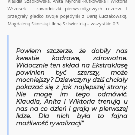
Klaudia Szadkowska, Anita Myrchel-Rutkowska i Wiktoria
Wrzosek – zawodniczki pierwszoligowych rezerw. I
przegrały gładko swoje pojedynki z Darią Łuczakowską,
Magdaleną Sikorską i Iloną Sztwiertnią – wszystkie 0:3…
Powiem szczerze, że dobiły nas
kwestie kadrowe, zdrowotne.
Widocznie ten skład na Ekstraklasę
powinien być szerszy, może
mocniejszy? Dziewczyny dziś chciały
pokazać się z jak najlepszej strony.
Nie mogę im tego odmówić.
Klaudia, Anita i Wiktoria trenują u
nas na co dzień i grają w pierwszej
lidze. Dla nich była to fajna
możliwość rywalizacji”