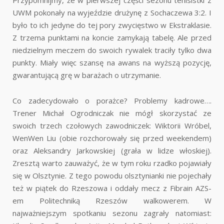
Przypomnijmy, że w pierwszej części sezonu tenisistki z
UWM pokonały na wyjeździe drużynę z Sochaczewa 3:2. I
było to ich jedyne do tej pory zwycięstwo w Ekstraklasie.
Z trzema punktami na koncie zamykają tabelę. Ale przed
niedzielnym meczem do swoich rywalek traciły tylko dwa
punkty. Miały więc szansę na awans na wyższą pozycję,
gwarantującą grę w barażach o utrzymanie.
Co zadecydowało o porażce? Problemy kadrowe….
Trener Michał Ogrodniczak nie mógł skorzystać ze
swoich trzech czołowych zawodniczek: Wiktorii Wróbel,
WenWen Liu (obie rozchorowały się przed weekendem)
oraz Aleksandry Jarkowskiej (grała w lidze włoskiej).
Zresztą warto zauważyć, że w tym roku rzadko pojawiały
się w Olsztynie. Z tego powodu olsztynianki nie pojechały
też w piątek do Rzeszowa i oddały mecz z Fibrain AZS-
em Politechniką Rzeszów walkowerem. W
najważniejszym spotkaniu sezonu zagrały natomiast: