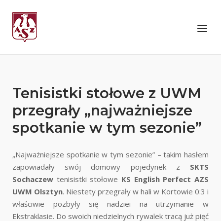
Skip
to
Home
Menu
content
Tenisistki stołowe z UWM
przegrały „najważniejsze
spotkanie w tym sezonie”
„Najważniejsze spotkanie w tym sezonie” – takim hasłem
zapowiadały swój domowy pojedynek z
SKTS
Sochaczew
tenisistki stołowe
KS
English Perfect AZS
UWM Olsztyn
. Niestety przegrały w hali w Kortowie 0:3 i
właściwie pozbyły się nadziei na utrzymanie w
Ekstraklasie. Do swoich niedzielnych rywalek tracą już pięć