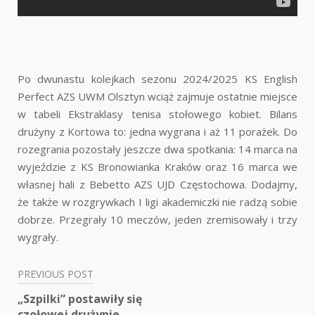
Po dwunastu kolejkach sezonu 2024/2025 KS English
Perfect AZS UWM Olsztyn wciąż zajmuje ostatnie miejsce
w tabeli Ekstraklasy tenisa stołowego kobiet. Bilans
drużyny z Kortowa to: jedna wygrana i aż 11 porażek. Do
rozegrania pozostały jeszcze dwa spotkania: 14 marca na
wyjeździe z KS Bronowianka Kraków oraz 16 marca we
własnej hali z Bebetto AZS UJD Częstochowa. Dodajmy,
że także w rozgrywkach I ligi akademiczki nie radzą sobie
dobrze. Przegrały 10 meczów, jeden zremisowały i trzy
wygrały.
PREVIOUS POST
Nawigacja
„Szpilki” postawiły się
czołowej drużynie